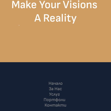
Make Your Visions 
A Reality
ържи Се С Нас Сега
Начало
За Нас
Услуг
И
Портфоли
О
Контакти